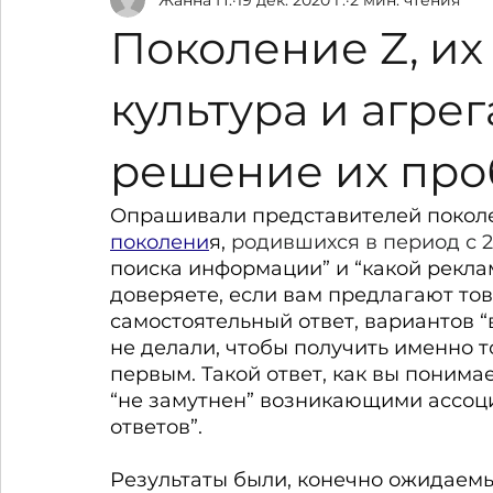
Планы по развитию
Около ННС
Поколение Z, и
культура и агре
решение их про
Опрашивали представителей поколен
поколени
я, 
родившихся в период с 2
поиска информации” и “какой рекла
доверяете, если вам предлагают тов
самостоятельный ответ, вариантов 
не делали, чтобы получить именно то
первым. Такой ответ, как вы понима
“не замутнен” возникающими ассоц
ответов”.
Результаты были, конечно ожидаемы