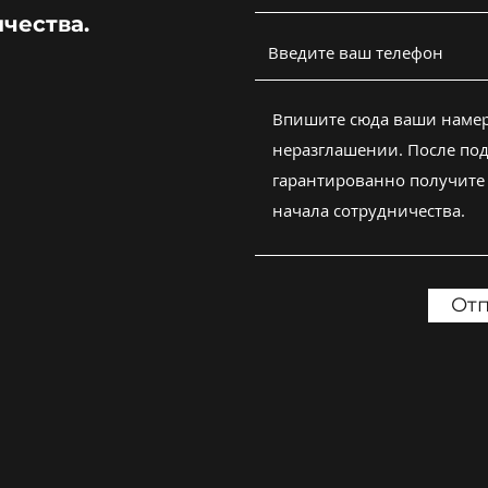
ичества.
Отп