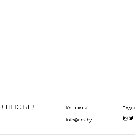
В ННС.БЕЛ
Контакты
Подп
info@nns.by