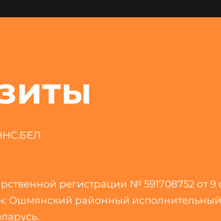
зиты
ННС.БЕЛ
арственной регистрации № 591708752 от 9 
н: Ошмянский районный исполнительный 
ларусь.